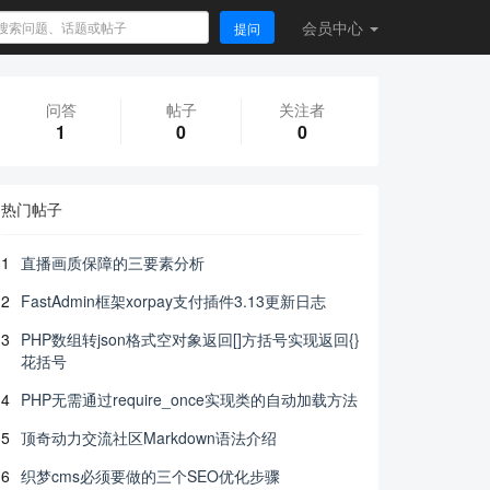
会员
中心
提问
问答
帖子
关注者
1
0
0
热门帖子
1
直播画质保障的三要素分析
2
FastAdmin框架xorpay支付插件3.13更新日志
3
PHP数组转json格式空对象返回[]方括号实现返回{}
花括号
4
PHP无需通过require_once实现类的自动加载方法
5
顶奇动力交流社区Markdown语法介绍
6
织梦cms必须要做的三个SEO优化步骤