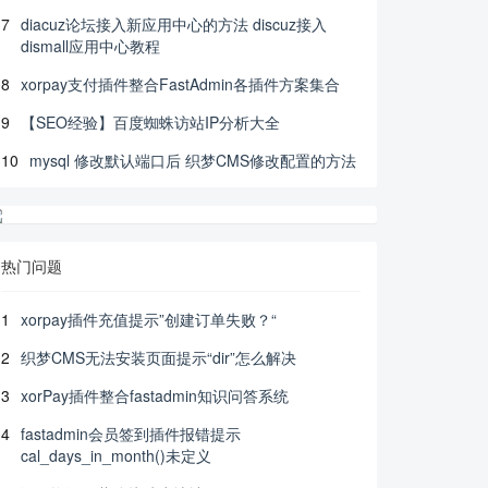
7
diacuz论坛接入新应用中心的方法 discuz接入
dismall应用中心教程
8
xorpay支付插件整合FastAdmin各插件方案集合
9
【SEO经验】百度蜘蛛访站IP分析大全
10
mysql 修改默认端口后 织梦CMS修改配置的方法
热门问题
1
xorpay插件充值提示”创建订单失败？“
2
织梦CMS无法安装页面提示“dir”怎么解决
3
xorPay插件整合fastadmin知识问答系统
4
fastadmin会员签到插件报错提示
cal_days_in_month()未定义