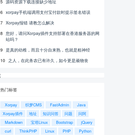
5
源码资源下载连接缺少地址
6
xorpay手机端调用支付宝付款时提示签名错误
7
Xorpay报错 请教怎么解决
8
您好，请问Xorpay插件支持部署在香港服务器的网
站吗？
9
是真的幼稚，而且十分自来熟，也就是粗神经
10
之人，在此务农已有许久，如今更是顽物丧
热门标签
Xorpay
织梦CMS
FastAdmin
Java
Xorpay插件
地址
知识问答
问题
问阿
Markdown
宝塔Linux
Bootstrap
jQuery
curl
ThinkPHP
Linux
PHP
Python