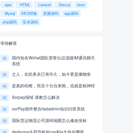
ajax
HTML
Laravel
Discuz
Json
Mysql
SEO经验
直播源码
app源码
php源码
安卓源码
等待解答
国内知名Wchat团队荣誉出品顶级IM通讯聊天
问
系统
之人，在此务农已有许久，如今更是顽物丧
问
是真的幼稚，而且十分自来熟，也就是粗神经
问
Xorpay报错 请教怎么解决
问
xorPay插件整合fastadmin知识问答系统
问
国际货运物流公司源码地图怎么修改坐标
问
dedecms头部导航的css和js文件在哪里
问