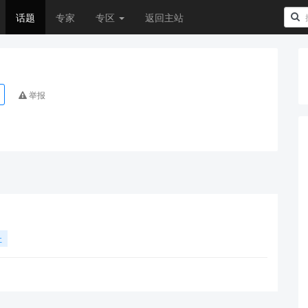
话题
专家
专区
返回主站
举报
址