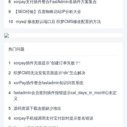
8
xorpay支付插件整合FastAdmin各插件方案集合
9
【SEO经验】百度蜘蛛访站IP分析大全
10
mysql 修改默认端口后 织梦CMS修改配置的方法
热门问题
1
xorpay插件充值提示”创建订单失败？“
2
织梦CMS无法安装页面提示“dir”怎么解决
3
xorPay插件整合fastadmin知识问答系统
4
fastadmin会员签到插件报错提示cal_days_in_month()未定
义
5
源码资源下载连接缺少地址
6
xorpay手机端调用支付宝付款时提示签名错误