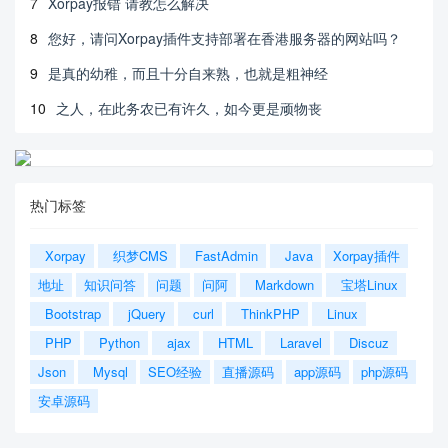
7
Xorpay报错 请教怎么解决
8
您好，请问Xorpay插件支持部署在香港服务器的网站吗？
9
是真的幼稚，而且十分自来熟，也就是粗神经
10
之人，在此务农已有许久，如今更是顽物丧
热门标签
Xorpay
织梦CMS
FastAdmin
Java
Xorpay插件
地址
知识问答
问题
问阿
Markdown
宝塔Linux
Bootstrap
jQuery
curl
ThinkPHP
Linux
PHP
Python
ajax
HTML
Laravel
Discuz
Json
Mysql
SEO经验
直播源码
app源码
php源码
安卓源码