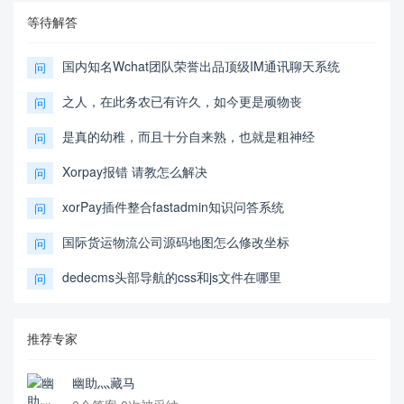
等待解答
国内知名Wchat团队荣誉出品顶级IM通讯聊天系统
问
之人，在此务农已有许久，如今更是顽物丧
问
是真的幼稚，而且十分自来熟，也就是粗神经
问
Xorpay报错 请教怎么解决
问
xorPay插件整合fastadmin知识问答系统
问
国际货运物流公司源码地图怎么修改坐标
问
dedecms头部导航的css和js文件在哪里
问
推荐专家
幽助灬藏马