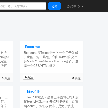
会员
中心
提问
Bootstrap
，支持
Bootstrap是Twitter推出的一个用于前端
Web端轻
开发的开源工具包。它由Twitter的设计
使用宝
师Mark Otto和Jacob Thornton合作开发,
运行环
是一个CSS/HTML框架。
关注
0
关注
0
关注
ThinkPHP
行下工
ThinkPHP框架 - 是由上海顶想公司开发
发行。
维护的MVC结构的开源PHP框架，遵循
综合传
Apache2开源协议发布，是为了敏捷