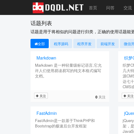
首页
问答
交流
话题列表
话题是用于将相似的问题进行归类，正确的使用话题能
全部
程序源码
程序开发
前端开发
微信
Markdown
织梦
Markdown 是一种轻量级标记语言,它允
织梦C
许人们使用易读易写的纯文本格式编写
几大特
文档。
源CM
达七十
CMS
关注
关注
0
关注
FastAdmin
jQue
FastAdmin是一款基于ThinkPHP和
jQue
Bootstrap的极速后台开发框架
架，是
Java