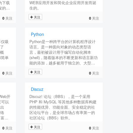
为下载
WEB应用开发和简化企业应用开发而诞
发的
生的。
关注
0
关注
0
关注
Python
不仅吸
Python是一种跨平台的计算机程序设计
弃了
语言。是一种面向对象的动态类型语
等概
言，最初被设计用于编写自动化脚本
和简单
(shell)，随着版本的不断更新和语言新功
能的添加，越多被用于独立的、大型项
目的开发。
关注
0
关注
0
关注
Discuz
Web开
Discuz! 论坛（BBS），是一个采用
。它可以
PHP 和 MySQL 等其他多种数据库构建
脱出
的性能优异、功能全面、安全稳定的社
网络
区论坛平台，是全球市场占有率第一的
、富于
社区论坛（BBS）软件。
关注
0
关注
0
关注