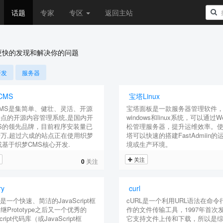
话题
专家
专区
返回主站
更快的发现和解决你的问题
开发
服务器
CMS
宝塔Linux
MS是集简单、健壮、灵活、开源
宝塔面板是一款服务器管理软件
点的开源内容管理系统,是国内开
windows和linux系统，可以通过
S的领先品牌，目前程序安装量已
松管理服务器，提升运维效率。
万,超过六成的站点正在使用织梦
塔可以快速的搭建FastAdmiin的
或基于织梦CMS核心开发.
境或生产环境。
关注
0
关注
ry
curl
ry是一个快速、简洁的JavaScript框
cURL是一个利用URL语法在命令
继Prototype之后又一个优秀的
作的文件传输工具，1997年首次
Script代码库（或JavaScript框
它支持文件上传和下载，所以是