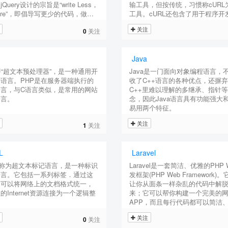
Query设计的宗旨是“write Less，
输工具，但按传统，习惯称cURL
More”，即倡导写更少的代码，做更
工具。cURL还包含了用于程序开
事情。
libcurl。
关注
0
关注
Java
即“超文本预处理器”，是一种通用开
Java是一门面向对象编程语言，
语言。PHP是在服务器端执行的
收了C++语言的各种优点，还摒
言，与C语言类似，是常用的网站
C++里难以理解的多继承、指针
语言。
念，因此Java语言具有功能强大
易用两个特征。
关注
1
关注
L
Laravel
L称为超文本标记语言，是一种标识
Laravel是一套简洁、优雅的PHP 
语言。它包括一系列标签．通过这
发框架(PHP Web Framework)
签可以将网络上的文档格式统一，
让你从面条一样杂乱的代码中解
的Internet资源连接为一个逻辑整
来；它可以帮你构建一个完美的
APP，而且每行代码都可以简洁
表达力。
关注
0
关注