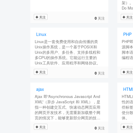
架）。j
Do 
多的
关注
关注
0
关注
Linux
PHP
Linux是一套免费使用和自由传播的类
PHP
Unix操作系统，是一个基于POSIX和
源脚本
Unix的多用户、多任务、支持多线程和
脚本语
多CPU的操作系统。它能运行主要的
编程
Unix工具软件、应用程序和网络协议。
关注
关注
0
关注
ajax
HTM
Ajax 即“Asynchronous Javascript And
HTM
XML”（异步 JavaScript 和 XML），是
性的
指一种创建交互式、快速动态网页应用
些标
的网页开发技术，无需重新加载整个网
使分散
页的情况下，能够更新部分网页的技
体。
术。
关注
关注
0
关注