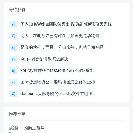
等待解答
国内知名Wchat团队荣誉出品顶级IM通讯聊天系统
问
之人，在此务农已有许久，如今更是顽物丧
问
是真的幼稚，而且十分自来熟，也就是粗神经
问
Xorpay报错 请教怎么解决
问
xorPay插件整合fastadmin知识问答系统
问
国际货运物流公司源码地图怎么修改坐标
问
dedecms头部导航的css和js文件在哪里
问
推荐专家
幽助灬藏马