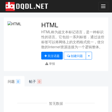
Toggl
navig
HTML
HTML称为超文本标记语言，是一种标识
性的语言。它包括一系列标签．通过这些
标签可以将网络上的文档格式统一，使分
散的Internet资源连接为一个逻辑整体。
关注话题
创建问题
举报
问题
帖子
0
0
暂无数据