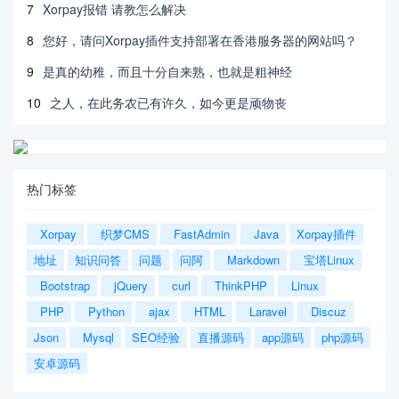
7
Xorpay报错 请教怎么解决
8
您好，请问Xorpay插件支持部署在香港服务器的网站吗？
9
是真的幼稚，而且十分自来熟，也就是粗神经
10
之人，在此务农已有许久，如今更是顽物丧
热门标签
Xorpay
织梦CMS
FastAdmin
Java
Xorpay插件
地址
知识问答
问题
问阿
Markdown
宝塔Linux
Bootstrap
jQuery
curl
ThinkPHP
Linux
PHP
Python
ajax
HTML
Laravel
Discuz
Json
Mysql
SEO经验
直播源码
app源码
php源码
安卓源码