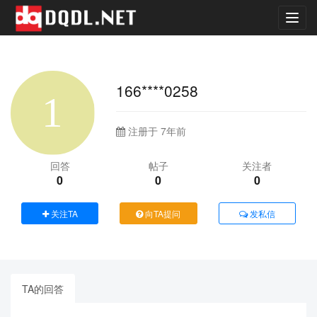
Toggl
navig
166****0258
注册于 7年前
回答
帖子
关注者
0
0
0
关注TA
向TA提问
发私信
TA的回答